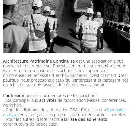
Architecture Patrimoine Continuité
est une association à but
non lucratif qui repose sur l’investissement de ses membres pour
vivre et rester dynamique. Les actions à développer sont
nombreuses et nécessitent enthousiasme et investissement. C’est
pourquoi nous proposons à ceux qui s’intéressent et partagent nos
objectifs de soutenir l’association en devenant adhérant.
L’
adhésion
permet aux membres de l’association :
– De participer aux
activités
de l’association (visites, conférences,
workshop)
– Pour les diplômés de la formation DSA, d’être inscrit à
l’annuaire
en ligne,
en y intégrant ses propres coordonnées professionnelles
– Pour les autres, d’être inscrit à la
liste des adhérents
contributeurs de l’association