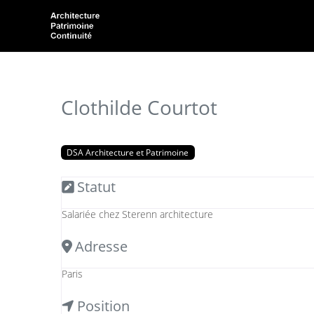
Clothilde Courtot
DSA Architecture et Patrimoine
Statut
Salariée chez Sterenn architecture
Adresse
Paris
Position