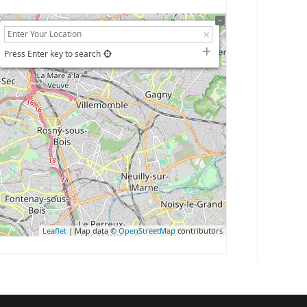
Press Enter key to search
Leaflet
| Map data ©
OpenStreetMap
contributors