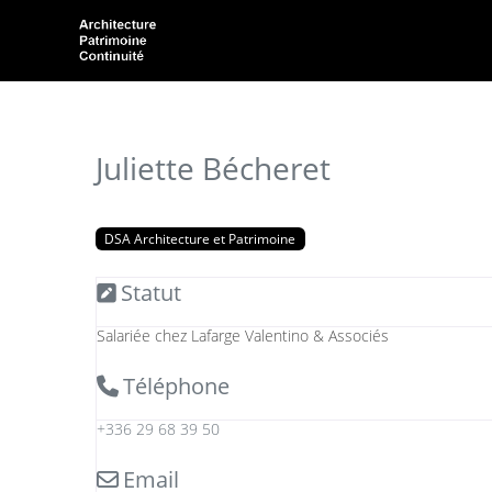
Juliette Bécheret
DSA Architecture et Patrimoine
Statut
Salariée chez Lafarge Valentino & Associés
Téléphone
+336 29 68 39 50
Email