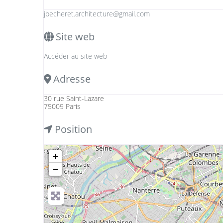
jbecheret.architecture
@
gmail.com
Site web
Accéder au site web
Adresse
30 rue Saint-Lazare
75009 Paris
Position
+
−