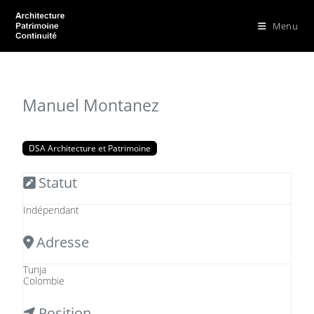
Menu
Manuel Montanez
DSA Architecture et Patrimoine
Statut
Indépendant
Adresse
Tunja
Colombie
Position