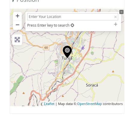
+
−
Press Enter key to search
Leaflet
| Map data ©
OpenStreetMap
contributors