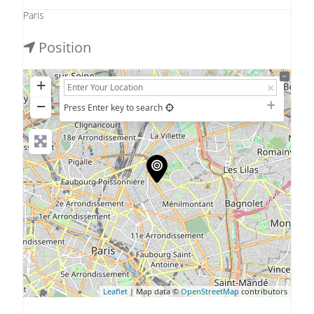
Paris
Position
+
−
Press Enter key to search
Leaflet
| Map data ©
OpenStreetMap
contributors