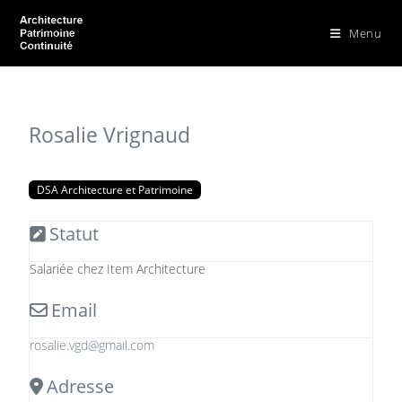
Menu
Rosalie Vrignaud
DSA Architecture et Patrimoine
Statut
Salariée chez Item Architecture
Email
rosalie.vgd
@
gmail.com
Adresse